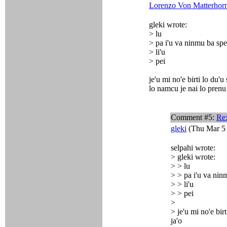
Lorenzo Von Matterhor
gleki wrote:
> lu
> pa i'u va ninmu ba spe
> li'u
> pei
je'u mi no'e birti lo du'u
lo namcu je nai lo prenu
Comment #5:
Re:
gleki
(Thu Mar 5 
selpahi wrote:
> gleki wrote:
> > lu
> > pa i'u va nin
> > li'u
> > pei
>
> je'u mi no'e birt
ja'o