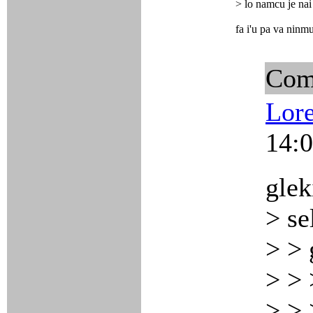
> lo namcu je nai
fa i'u pa va ninm
Com
Lor
14:0
glek
> se
> > 
> > 
> > 