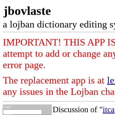
jbovlaste
a lojban dictionary editing 
IMPORTANT! THIS APP I
attempt to add or change any
error page.
The replacement app is at
le
any issues in the Lojban ch
User:
Discussion of "
itca