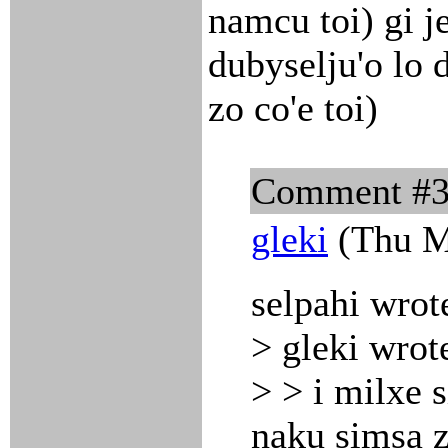
namcu toi) gi je
dubyselju'o lo d
zo co'e toi)
Comment #
gleki
(Thu M
selpahi wrot
> gleki wrot
> > i milxe s
naku simsa z