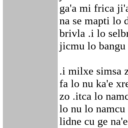
ga'a mi frica ji'
na se mapti lo d
brivla .i lo selb
jicmu lo bangu
.i milxe simsa z
fa lo nu ka'e x
zo .itca lo namcu
lo nu lo namcu
lidne cu ge na'e