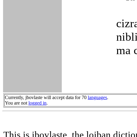
cizr
nibl
ma 
Currently, jbovlaste will accept data for 70
languages
.
You are not
logged in
.
This is jbovlaste, the lojban dicti