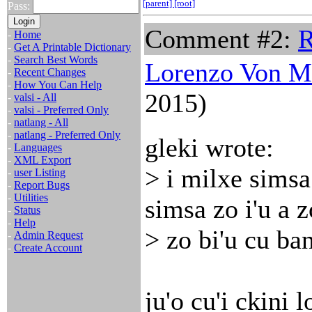
[parent]
[root]
Pass:
Comment #2:
R
-
Home
-
Get A Printable Dictionary
-
Search Best Words
Lorenzo Von M
-
Recent Changes
-
How You Can Help
2015)
-
valsi - All
-
valsi - Preferred Only
-
natlang - All
-
natlang - Preferred Only
gleki wrote:
-
Languages
-
XML Export
> i milxe simsa
-
user Listing
-
Report Bugs
-
Utilities
simsa zo i'u a z
-
Status
-
Help
> zo bi'u cu ban
-
Admin Request
-
Create Account
ju'o cu'i ckini 