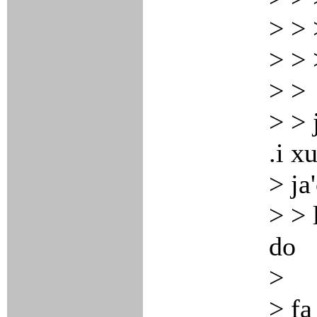
> > 
> > 
> >
> > 
.i x
> ja
> > 
do
>
> fa