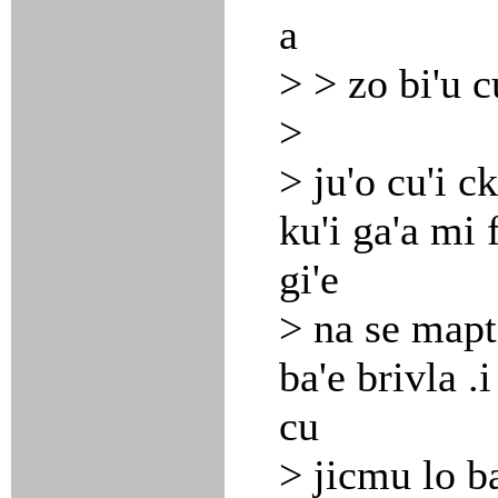
a
> > zo bi'u c
>
> ju'o cu'i c
ku'i ga'a mi f
gi'e
> na se mapti
ba'e brivla .i
cu
> jicmu lo b