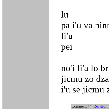
lu
pa i'u va ni
li'u
pei
no'i li'a lo b
jicmu zo dza
i'u se jicmu 
Comment #4:
Re: gadri