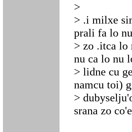
>
> .i milxe si
prali fa lo n
> zo .itca lo 
nu ca lo nu 
> lidne cu ge
namcu toi) gi
> dubyselju'o
srana zo co'e