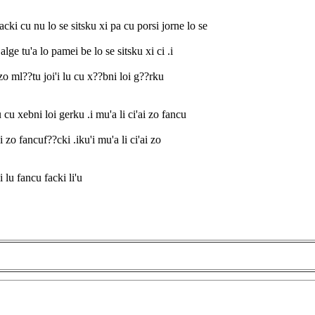
ki cu nu lo se sitsku xi pa cu porsi jorne lo se
jalge tu'a lo pamei be lo se sitsku xi ci .i
'i zo ml??tu joi'i lu cu x??bni loi g??rku
tu cu xebni loi gerku .i mu'a li ci'ai zo fancu
ai zo fancuf??cki .iku'i mu'a li ci'ai zo
ai lu fancu facki li'u