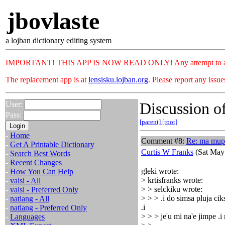
jbovlaste
a lojban dictionary editing system
IMPORTANT! THIS APP IS NOW READ ONLY! Any attempt to add or c
The replacement app is at
lensisku.lojban.org
. Please report any issu
Discussion of
User:
Pass:
[parent]
[root]
-
Home
Comment #8:
Re: ma mup
-
Get A Printable Dictionary
Curtis W Franks
(Sat May
-
Search Best Words
-
Recent Changes
gleki wrote:
-
How You Can Help
> krtisfranks wrote:
-
valsi - All
> > selckiku wrote:
-
valsi - Preferred Only
> > > .i do simsa pluja cik
-
natlang - All
.i
-
natlang - Preferred Only
> > > je'u mi na'e jimpe .i
-
Languages