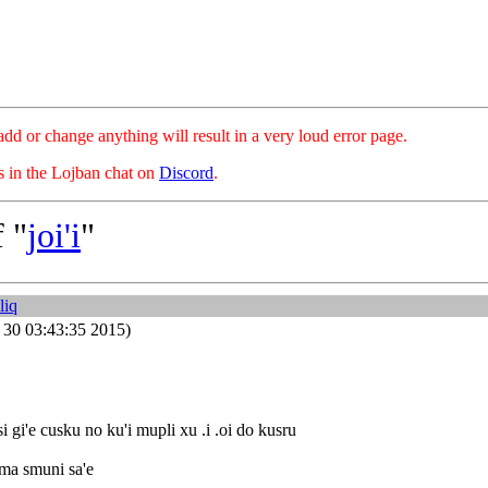
hange anything will result in a very loud error page.
es in the Lojban chat on
Discord
.
 "
joi'i
"
liq
 30 03:43:35 2015)
si gi'e cusku no ku'i mupli xu .i .oi do kusru
 ma smuni sa'e