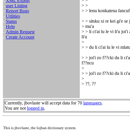
> >
-
XML Export
> >
-
user Listing
> > lenu konkatena fancufac
-
Report Bugs
-
Utilities
> > sitsku xi re kei gi'e se 
-
Status
> mu'a
-
Help
> > li ci'ai lu le vi li'u joi
-
Admin Request
li'u
-
Create Account
>
> > du li ci'ai lu le vi mla
> > joi'i zo f??cki du li ci'
f??ncu
>
> > joi'i zo f??cki du li ci'
>
> ??, ??
Currently, jbovlaste will accept data for 70
languages
.
You are not
logged in
.
This is jbovlaste, the lojban dictionary system.