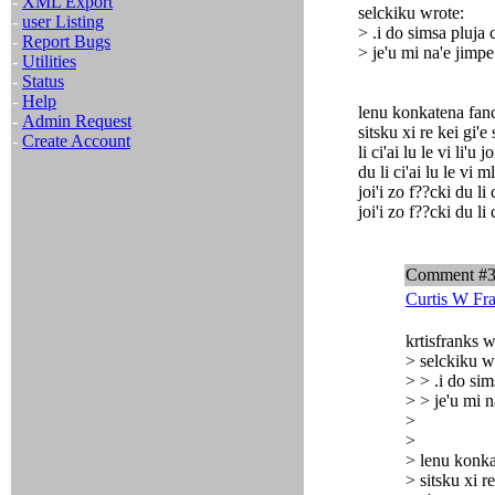
-
XML Export
selckiku wrote:
-
user Listing
> .i do simsa pluja c
-
Report Bugs
> je'u mi na'e jimpe
-
Utilities
-
Status
-
Help
lenu konkatena fancu
-
Admin Request
sitsku xi re kei gi'e
-
Create Account
li ci'ai lu le vi li'u
du li ci'ai lu le vi 
joi'i zo f??cki du li
joi'i zo f??cki du li 
Comment #
Curtis W Fr
krtisfranks w
> selckiku w
> > .i do sim
> > je'u mi n
>
>
> lenu konkat
> sitsku xi re