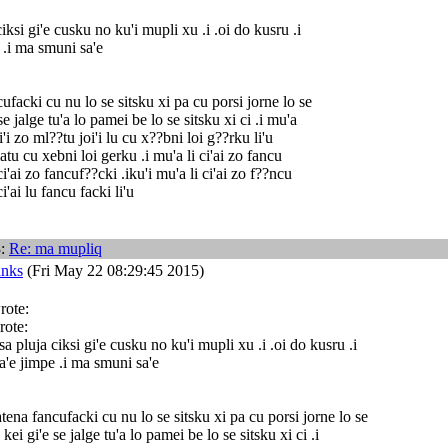
iksi gi'e cusku no ku'i mupli xu .i .oi do kusru .i
 .i ma smuni sa'e
facki cu nu lo se sitsku xi pa cu porsi jorne lo se
 se jalge tu'a lo pamei be lo se sitsku xi ci .i mu'a
 joi'i zo ml??tu joi'i lu cu x??bni loi g??rku li'u
mlatu cu xebni loi gerku .i mu'a li ci'ai zo fancu
 ci'ai zo fancuf??cki .iku'i mu'a li ci'ai zo f??ncu
ci'ai lu fancu facki li'u
3:
Re: ma mupliq
anks
(Fri May 22 08:29:45 2015)
rote:
rote:
sa pluja ciksi gi'e cusku no ku'i mupli xu .i .oi do kusru .i
a'e jimpe .i ma smuni sa'e
ena fancufacki cu nu lo se sitsku xi pa cu porsi jorne lo se
 kei gi'e se jalge tu'a lo pamei be lo se sitsku xi ci .i