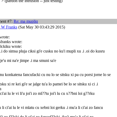
> (pardon the intrusion -- just testing)
ent #7:
Re: ma mupliq
s W Franks
(Sat May 30 03:43:29 2015)
wrote:
sfranks wrote:
elckiku wrote:
.i do simsa pluja ciksi gi'e cusku no ku'i mupli xu .i .oi do kusru
je'u mi na'e jimpe .i ma smuni sa'e
nu konkatena fancufacki cu nu lo se sitsku xi pa cu porsi jorne lo se
tsku xi re kei gi'e se jalge tu'a lo pamei be lo se sitsku xi ci .i
a
 ci'ai lu le vi li'u joi'i zo ml??tu joi'i lu cu x??bni loi g??rku
 li ci'ai lu le vi mlatu cu xebni loi gerku .i mu'a li ci'ai zo fancu
i'i zo f??cki du li ci'ai zo fancuf??cki .iku'i mu'a li ci'ai zo