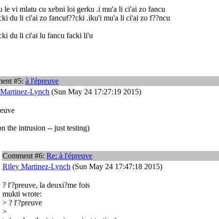
lu le vi mlatu cu xebni loi gerku .i mu'a li ci'ai zo fancu
cki du li ci'ai zo fancuf??cki .iku'i mu'a li ci'ai zo f??ncu
cki du li ci'ai lu fancu facki li'u
ent #5:
à l'épreuve
 Martinez-Lynch
(Sun May 24 17:27:19 2015)
reuve
n the intrusion -- just testing)
Comment #6:
Re: à l'épreuve
Riley Martinez-Lynch
(Sun May 24 17:47:18 2015)
? l'?preuve, la deuxi?me fois
mukti wrote:
> ? l'?preuve
>