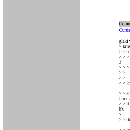
Comm
Curti
gleki 
> krti
> > s
> > > 
.i
> > > 
> >
> >
> > le
> > si
> mu'
> > li
li'u
>
> > du
> > jo